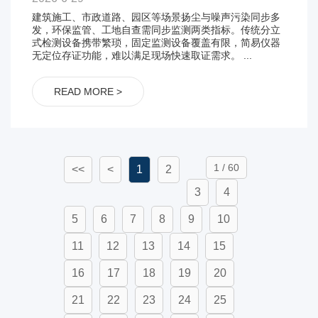
建筑施工、市政道路、园区等场景扬尘与噪声污染同步多
发，环保监管、工地自查需同步监测两类指标。传统分立
式检测设备携带繁琐，固定监测设备覆盖有限，简易仪器
无定位存证功能，难以满足现场快速取证需求。 ...
READ MORE >
1 / 60
<<
<
1
2
3
4
5
6
7
8
9
10
11
12
13
14
15
16
17
18
19
20
21
22
23
24
25